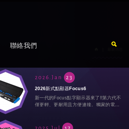
題
聯絡我們
最新消息
2026.Jan
23
2026新式點顯器Focus6
新一代的Focus點字顯示器來了!!第六代不
僅更輕、更耐用且方便連接。獨家的電池
技術讓Focus有超過20小時的續航力，人
體工學的獨特設計方便你長時間的操作，
經典機種2026年重磅...
2025.Jul
17