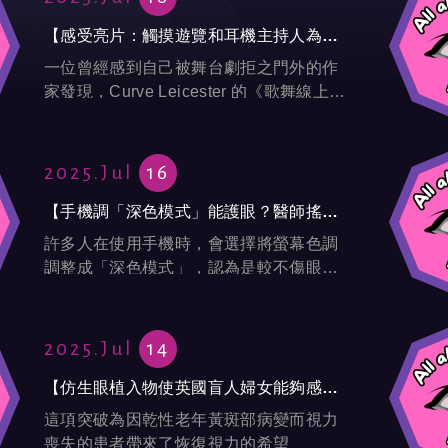
【感受亮片：觸摸遊覽和耳機主持人為視障觀眾帶來震撼體驗】---Guardian
一位曾經感到自己被舞台劇拒之門外的作
家發現，Curve Leicester 的《歌舞線上》
配有音頻描述和服裝指南
2025.Jul
16
【手機調「深色模式」能護眼？醫師搖頭曝真相：更傷眼恐引發2病症】---風傳媒
許多人在使用手機時，會選擇將螢幕色調
調整成「深色模式」，認為是較不傷眼，
可以保護眼睛。不過，眼科醫師表示，此
舉不但對「護眼」沒有太大幫助，實際上
深色模式會讓更多光線進入眼睛，長期
2025.Jul
14
下...
【仿生眼植入物使英國盲人婦女能夠感知視覺訊號】---Guadian
這項突破為因乾性老年黃斑部病變而視力
喪失的患者帶來了恢復視力的希望