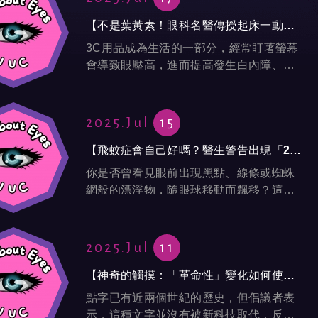
【不是葉黃素！眼科名醫傳授起床一動作 保護眼力好重要】---元氣網
3C用品成為生活的一部分，經常盯著螢幕
會導致眼壓高，進而提高發生白內障、青
光眼機率，導致視力模糊。
2025.Jul
15
【飛蚊症會自己好嗎？醫生警告出現「2大症狀」不能拖，釀成視網膜剝離恐失明】---風傳媒
你是否曾看見眼前出現黑點、線條或蜘蛛
網般的漂浮物，隨眼球移動而飄移？這可
能不是眼花，而是飛蚊症的徵兆。隨著3C
產品使用增加，飛蚊症不再只是老年人的
問題。
2025.Jul
11
【神奇的觸摸：「革命性」變化如何使點字比以往更好】---Guardian
點字已有近兩個世紀的歷史，但倡議者表
示，這種文字並沒有被新科技取代，反而