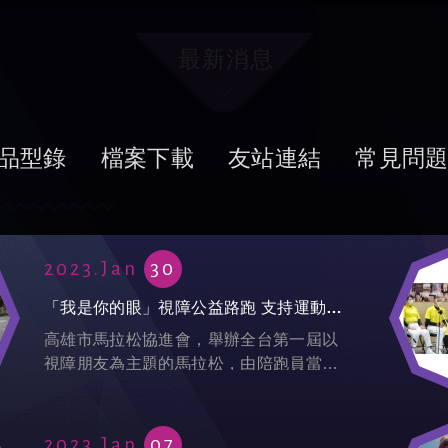
最新消息
品型錄
檔案下載
友站連結
常見問
2023.Jan
30
「我是你的眼」視障公益路跑 支持運動平權
高雄市馬拉松協進會，舉辦全台第一屆以
視障朋友為主題的馬拉松，由陪跑員當視
障跑者的眼睛，帶領他們跑完全程，兩人
靠著彼此的默契和信任，一起完賽，讓愛
運動的視障朋友也能體會戶外運動的樂
2023.Jan
07