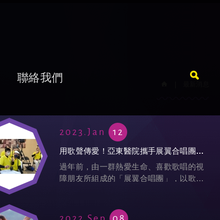
題
聯絡我們
最新消息
2023.Jan
12
用歌聲傳愛！亞東醫院攜手展翼合唱團，關懷視障族群用藥安全
過年前，由一群熱愛生命、喜歡歌唱的視
障朋友所組成的「展翼合唱團」，以歌聲
傳愛四方。今11日在亞東醫院一樓大廳舉
辦公益音樂會，推出獨唱、重唱、合唱、
樂器獨奏等多項藝術表演。過往提到視...
2022.Sep
08