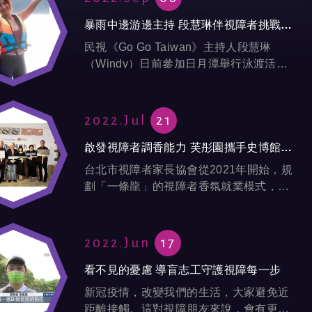
暴雨中邊游邊主持 段慧琳伴視障者挑戰3任務
民視《Go Go Taiwan》主持人段慧琳
（Windy）日前參加日月潭舉行泳渡活
動，沒想到竟然遇上泳渡嘉年華開辦40年
來，天氣最惡劣的一次，為了外景節目，
她硬著頭皮下水，一邊游...
2022.Jul
21
啟發視障者調香能力 芙彤園攜手史博館推聯名商品
台北市視障者家長協會從2021年開始，規
劃「一條龍」的視障者香氛就業模式，透
過陳永泰公益信託傳善獎支持，第一屆視
障調香學員接受100小時以上的調香培
訓、考取國際證照，進而參與商品開...
2022.Jun
17
看不見的憂慮 導盲志工守護視障每一步
新冠疫情，改變我們的生活，大家避免近
距離接觸。這對視障朋友來說，會有更多