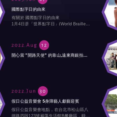
趣...
國際點字日的由來
有關於 國際點字日的由來
1月4日是「世界點字日」(World Braille
Day)。
於西元2020年的聯合國大會通過世界盲人
聯盟的決議，確定每年的 1月4日為世界點
2022.Aug
12
字日...
開心當 "開路天使" 的靠山,遠東商銀拍導盲犬影片揪愛心
2022.Jun
30
假日公益音樂會 5身障藝人獻藝迎賓
假日公益音樂會地點，在台北市松山區八
德路四段123號褐藻生活館B餐廳區，時間