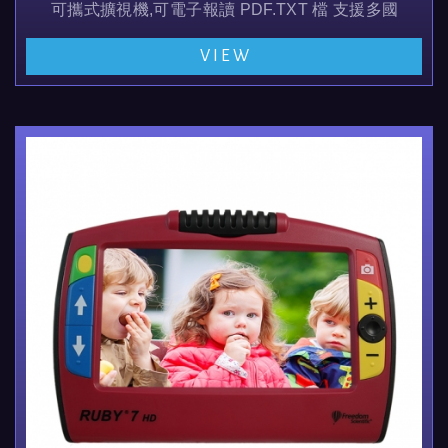
可攜式擴視機,可電子報讀 PDF.TXT 檔 支援多國語言,
大螢幕重量輕方便攜帶,可看近,看遠,並可以自拍及整理
VIEW
並可外接360度環景及書寫鏡頭 , 鏡頭解析度達...