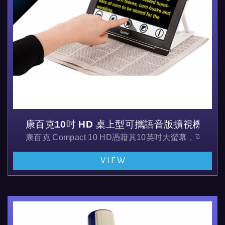
康百克10吋 HD 桌上型可攜語音版擴視機
康百克 Compact 10 HD憑藉其10英吋大螢幕
VIEW