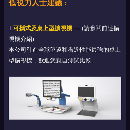
低視力人士建議 :
1.
可攜式及桌上型擴視機
--- (請參閱前述擴
視機介紹)
本公司引進全球望遠和看近性能最強的桌上
型擴視機，歡迎您親自測試比較。