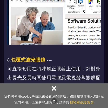
8.
包覆式濾光眼鏡
---
可直接套用在特殊矯正眼鏡上使用，針對外
出畏光及長時間使用電腦及電視螢幕族群配
×
戴，尤其是白化症，青光眼、白內障術後保
養、黃斑變性、色素性網膜炎...等患者。能
我們將使用cookie等資訊來優化您的體驗，繼續瀏覽即表示您同意
我們使用。欲瞭解詳細內容，請詳閱
隱私權保護政策
有效的遮擋紫外線、濾除藍光，防止視力惡