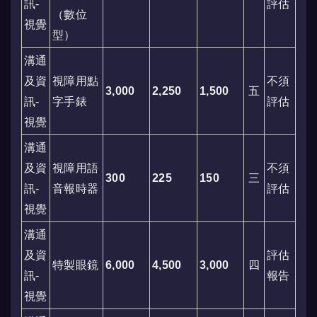
訊-
評估
（數位
視覺
型）
溝通
及資
視障用點
不須
3,000
2,250
1,500
五
訊-
字手錶
評估
視覺
溝通
及資
視障用語
不須
300
225
150
三
訊-
音報時器
評估
視覺
溝通
及資
評估
特製眼鏡
6,000
4,500
3,000
四
訊-
報告
視覺