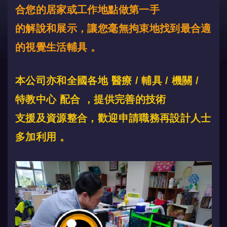
合您的居家或工作地點做第一手
的解說和展示
，
讓您毫無拘束地找到最合適
的視覺生活輔具
。
本公司亦和全國各地 醫療 / 輔具 / 機關 /
特教中心 配合
，
提供完善的技術
支援及資源整合
，
歡迎申請職務再設計人士
多加利用
。