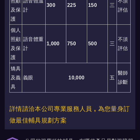
照顧
語音體溫
不須
300
225
150
三
及保
計
評估
護
個人
照顧
語音體重
不須
1,000
750
500
三
及保
計
評估
護
矯具
醫師
及義
義眼
10,000
五
診斷
具
詳情請洽本公司專業服務人員 , 為您量身訂
做最佳輔具規劃方案