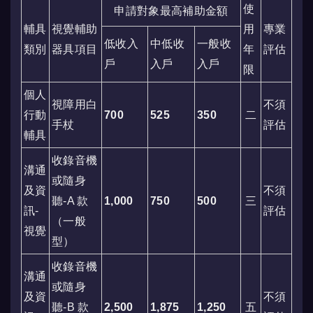
使
申請對象最高補助金額
輔具
視覺輔助
用
專業
低收入
中低收
一般收
類別
器具項目
年
評估
戶
入戶
入戶
限
個人
視障用白
不須
行動
700
525
350
二
手杖
評估
輔具
收錄音機
溝通
或隨身
及資
不須
聽-A 款
1,000
750
500
三
訊-
評估
（一般
視覺
型）
收錄音機
溝通
或隨身
及資
不須
聽-B 款
2,500
1,875
1,250
五