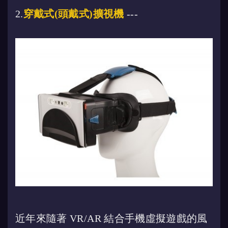
2.
穿戴式(頭戴式)擴視機
---
近年來隨著 VR/AR 結合手機虛擬遊戲的風