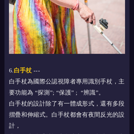
6.
白手杖
---
白手杖為國際公認視障者專用識別手杖，主
要功能為 “探測”; “保護” ; “辨識”。
白手杖的設計除了有一體成形式，還有多段
摺疊和伸縮式。白手杖都會有夜間反光的設
計，