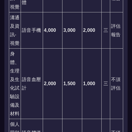
體
視覺
溝通
及資
評估
語音手機
4,000
3,000
2,000
三
訊-
報告
視覺
身
體、
生理
及生
語音血壓
不須
2,000
1,500
1,000
三
化試
計
評估
驗設
備及
材料
個人