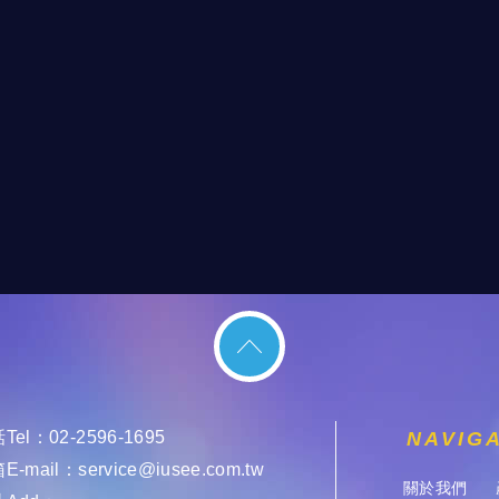
Tel：
02-2596-1695
NAVIG
E-mail：
service@iusee.com.tw
關於我們