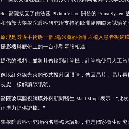
醫院接受了由法國
開發的
elds
Pixium Vision
Prima System
心和倫敦大學學院眼科研究所支持的歐洲範圍臨床試驗的
作原理是透過手術將一個
毫米寬的微晶片植入患者視網
2
，攝影機與腰帶上的一台小型電腦相連。
鏡提供的視頻，並將其傳輸到計算機，計算機使用人工智
影像以紅外線光束的形式投射回眼睛，傳回晶片，晶片再
然視覺一樣解讀該訊號。
科醫院玻璃體視網膜外科顧問醫生
表示：“此
Mahi Muqit
正潛力提供證據。”
大學學院眼科研究所的名譽臨床講師，也是國家衛生研究