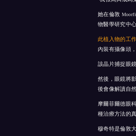
她在倫敦
Moorfi
物醫學研究中
此植入物的工
內裝有攝像頭
該晶片捕捉眼
然後，眼鏡將
後會像解讀自
摩爾菲爾德眼
種治療方法的真
穆奇特是倫敦