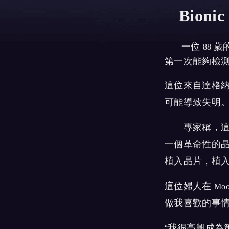
Bionic
一位
歲
88
第一次能夠檢
這位來自達格
可能導致失明
專家稱，這項
一個革命性的
植入晶片，植
這位婦人在
Moo
做我喜歡的事情
“
我很高興成為