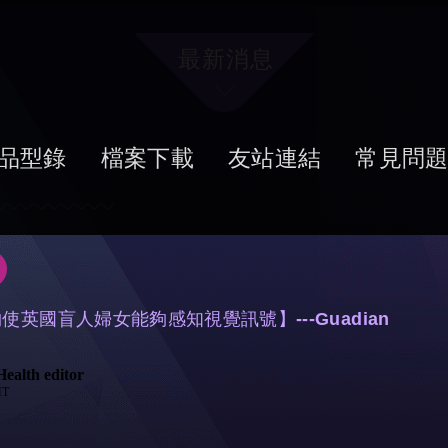
最新消息
品型錄
檔案下載
友站連結
常見問
英國盲人婦女能夠感知視覺訊號】---Guadian
Health editor
MT