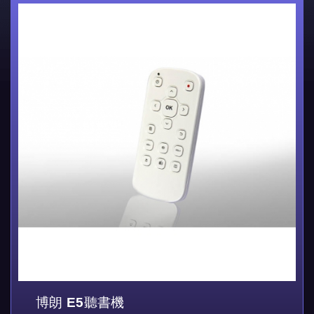
博朗 E5聽書機