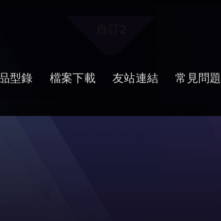
自訂2
品型錄
檔案下載
友站連結
常見問
2