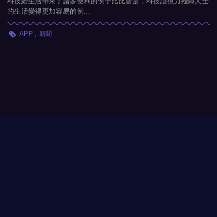
科技給生活帶來了諸多便利的例子比比皆是，科技讓視力殘障人士
的生活變得更加容易的例...
APP
新聞