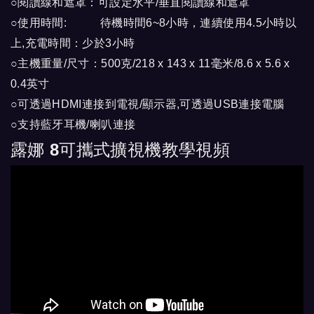
○閱讀線和遮罩：可設定水平/垂直閱讀線和遮罩
○使用時間: 待機時間6~8小時，連續使用4.5小時以
上,充電時間：少於3小時
○主機重量/尺寸：500克/218 x 143 x 11毫米/8.6 x 5.6 x
0.4英寸
○可透過HDMI連接到電視/顯示器,可透過USB連接電腦
○支持藍牙耳機/喇叭連接
露娜 8可攜式擴視機教學視頻