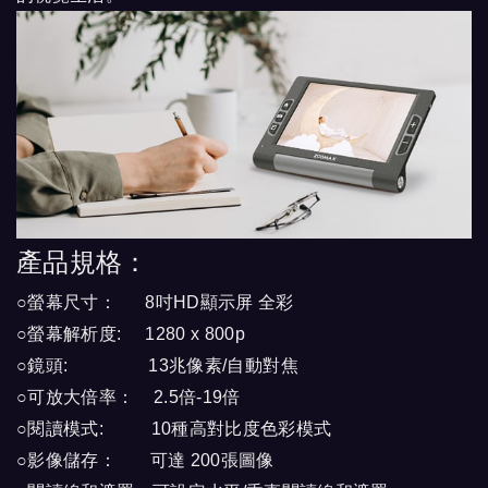
產品規格：
○螢幕尺寸： 8吋HD顯示屏 全彩
○螢幕解析度: 1280 x 800p
○鏡頭: 13兆像素/自動對焦
○可放大倍率： 2.5倍-19倍
○閱讀模式: 10種高對比度色彩模式
○影像儲存： 可達 200張圖像