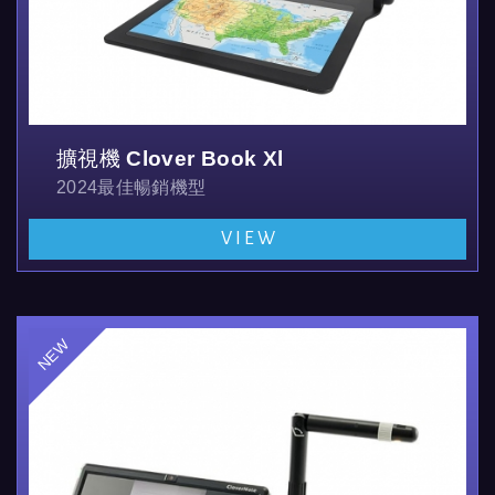
擴視機 Clover Book Xl
2024最佳暢銷機型
全機型為可收納可攜式桌上型擴視機
VIEW
放大倍率1.4-54倍，全機型可透過觸控螢幕或實體按鍵
支持亮度、對比調整、多色顯示模式，凍結、導引線、遮蔽