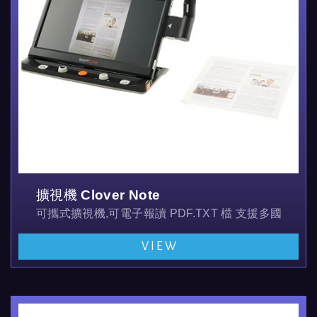
擴視機 Clover Note
可攜式擴視機,可電子報讀 PDF.TXT 檔 支援多國語言,
大螢幕重量輕方便攜帶,可看近,看遠,並可以自拍及整理
VIEW
並可外接360度環景及書寫鏡頭 , 鏡頭解析度達...